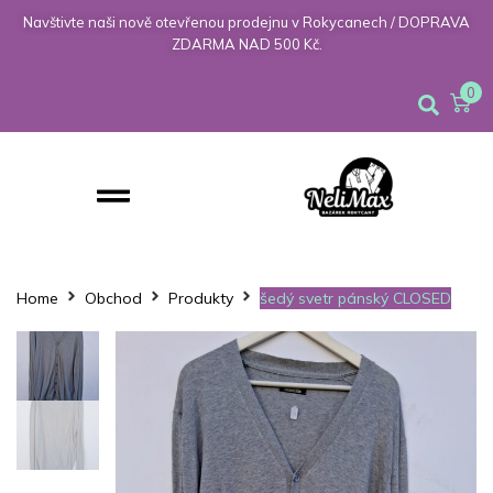
Navštivte naši nově otevřenou prodejnu v Rokycanech / DOPRAVA
ZDARMA NAD 500 Kč.
0
Home
Obchod
Produkty
šedý svetr pánský CLOSED