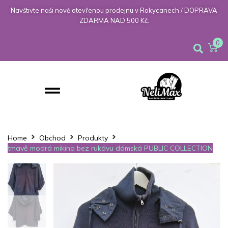
Navštivte naši nově otevřenou prodejnu v Rokycanech / DOPRAVA
ZDARMA NAD 500 Kč.
0
Home
Obchod
Produkty
tmavě modrá mikina bez rukávu dámská PUBLIC COLLECTION