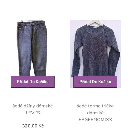
Přidat Do Košíku
Přidat Do Košíku
šedé džíny dámské
šedé termo tričko
LEVI´S
dámské
ERGEENOMIXX
320,00
Kč