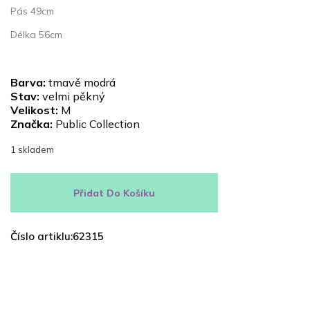
Pás 49cm
Délka 56cm
Barva:
tmavě modrá
Stav:
velmi pěkný
Velikost:
M
Značka:
Public Collection
1 skladem
Přidat Do Košíku
Číslo artiklu:62315